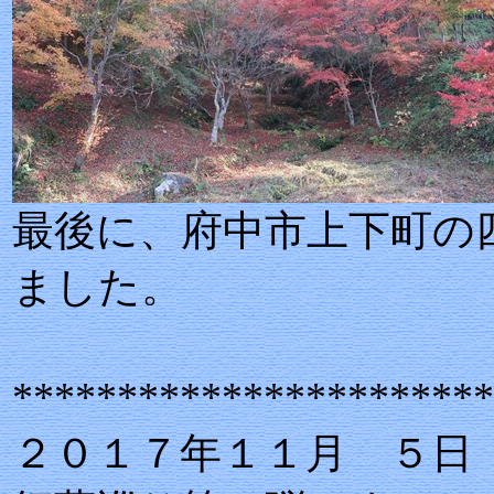
最後に、府中
ました。
***********************
２０１７年１１月 ５日