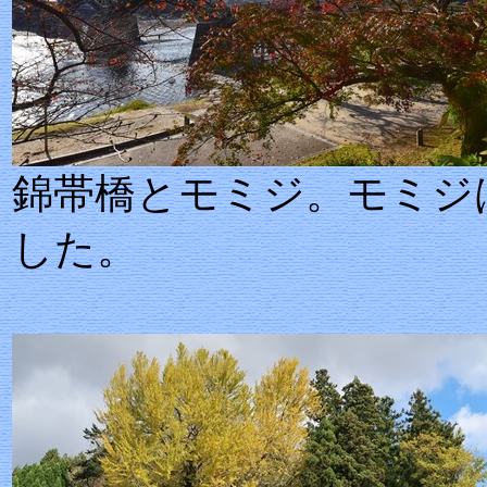
錦帯橋とモミジ
した。