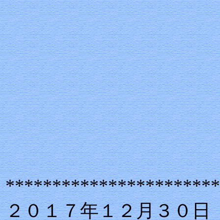
***********************
２０１７年１２月３０日