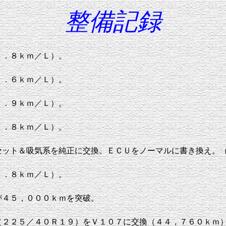
整備記録
３．８ｋｍ／Ｌ）。
２．６ｋｍ／Ｌ）。
１．９ｋｍ／Ｌ）。
１．８ｋｍ／Ｌ）。
セット＆吸気系を純正に交換。ＥＣＵをノーマルに書き換え。
３．８ｋｍ／Ｌ）。
が４５，０００ｋｍを突破。
（２２５／４０Ｒ１９）をＶ１０７に交換（４４，７６０ｋｍ