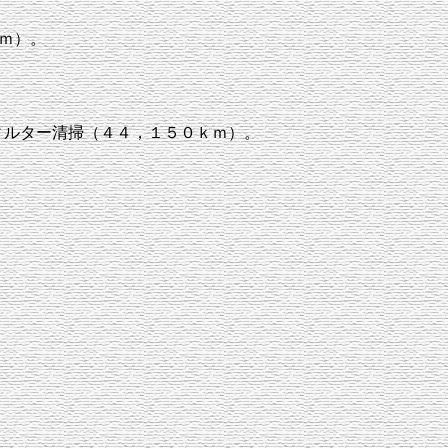
ｍ）。
ィルター清掃（４４，１５０ｋｍ）。