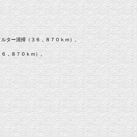
ィルター清掃（３６，８７０ｋｍ）。
３６，８７０ｋｍ）。