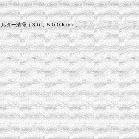
ィルター清掃（３０，５００ｋｍ）。