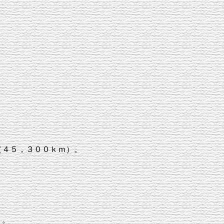
（４５，３００ｋｍ）。
）。